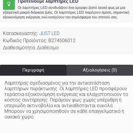
Προτείνουμε λαμπτήρες LED
Οι λαμπτήρες LED συνδυάζουν ένα όμορφο ζεστό λευκό φως με μια
εξαιρετικά μακρά διάρκεια ζωής. Οι λαμπτήρες LED παρέχουν άμεση, σημαντική
εξοικονόμηση ενέργειας ενώ ενισχύουν την ατμόσφαιρα του σπιτιού σας.
Κατασκευαστής:
JUST LED
Κωδικός Προϊόντος:
B274506012
Διαθεσιμότητα:
Διαθέσιμο
Περιγραφή
Αξιολογήσεις (0)
Λαμπτήρας σχεδιασμένος για την αντικατάσταση
λαμπτήρων πυράκτωσης. Οι λαμπτήρες LED προσφέρουν
τεράστια εξοικονόμηση ενέργειας και ελαχιστοποιούν το
κόστος συντήρησης. Παράγουν φως χωρίς υπέρυθρη ή
υπεριώδη ακτινοβολία και αντικαθίστανται ευκολά .
Μπορούν να χρησιμοποιηθούν σε κάθε επαγγελματικό ή
οικιακό χώρo
.