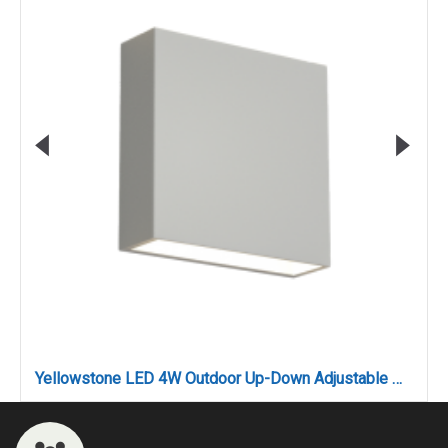
Yellowstone LED 4W Outdoor Up-Down Adjustable Wall Lamp White D:12cmx12cm (80200921)