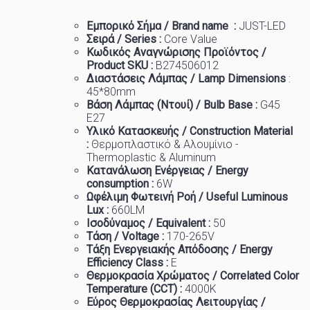
Εμπορικό
Σήμα
/ Brand name :
JUST-LED
Σειρά / Series :
Core Value
Κωδικός Αναγνώρισης Προϊόντος /
Product SKU :
B274506012
Διαστάσεις Λάμπας / Lamp Dimensions
:
45
*80mm
Βάση Λάμπας (Ντουί) / Bulb Base :
G45
E27
Υλικό Κατασκευής / Construction Material
:
Θερμοπλαστικό & Αλουμίνιο -
Thermoplastic & Aluminum
Κατανάλωση Ενέργειας / Energy
consumption :
6W
Ωφέλιμη Φωτεινή Ροή / Useful Luminous
Lux :
66
0LM
Ισοδύναμος / Equivalent :
50
Τάση / Voltage :
170-265V
Τάξη Ενεργειακής Απόδοσης / Energy
Efficiency Class :
Ε
Θερμοκρασία
Χρώματος
/ Correlated Color
Temperature (CCT) :
4
000K
Εύρος Θερμοκρασίας Λειτουργίας /