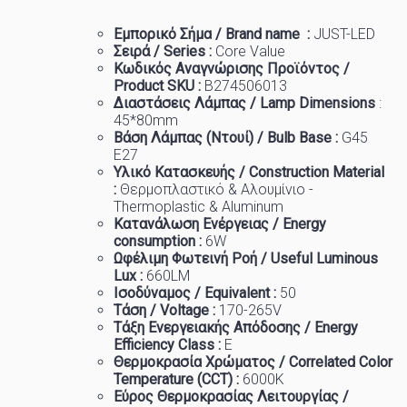
Εμπορικό
Σήμα
/ Brand name :
JUST-LED
Σειρά / Series :
Core Value
Κωδικός Αναγνώρισης Προϊόντος /
Product SKU :
B274506013
Διαστάσεις Λάμπας / Lamp Dimensions
:
45
*80mm
Βάση Λάμπας (Ντουί) / Bulb Base :
G45
E27
Υλικό Κατασκευής / Construction Material
:
Θερμοπλαστικό & Αλουμίνιο -
Thermoplastic & Aluminum
Κατανάλωση Ενέργειας / Energy
consumption :
6W
Ωφέλιμη Φωτεινή Ροή / Useful Luminous
Lux :
66
0LM
Ισοδύναμος / Equivalent :
50
Τάση / Voltage :
170-265V
Τάξη Ενεργειακής Απόδοσης / Energy
Efficiency Class :
Ε
Θερμοκρασία
Χρώματος
/ Correlated Color
Temperature (CCT) :
6
000K
Εύρος Θερμοκρασίας Λειτουργίας /