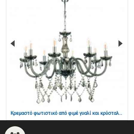
Κρεμαστό φωτιστικό από φιμέ γυαλί και κρύσταλλα 8XE14 D:75cm (5314-8-FIME)