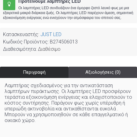
Προτείνουμε λαμπτήρες LED
Οι λαμπτήρες LED συνδυάζουν ένα όμορφο ζεστό λευκό φως με μια
εξαιρετικά μακρά διάρκεια ζωής. Οι λαμπτήρες LED παρέχουν άμεση, σημαντική
εξοικονόμηση ενέργειας ενώ ενισχύουν την ατμόσφαιρα του σπιτιού σας.
Κατασκευαστής:
JUST LED
Κωδικός Προϊόντος:
B274506013
Διαθεσιμότητα:
Διαθέσιμο
Περιγραφή
Αξιολογήσεις (0)
Λαμπτήρας σχεδιασμένος για την αντικατάσταση
λαμπτήρων πυράκτωσης. Οι λαμπτήρες LED προσφέρουν
τεράστια εξοικονόμηση ενέργειας και ελαχιστοποιούν το
κόστος συντήρησης. Παράγουν φως χωρίς υπέρυθρη ή
υπεριώδη ακτινοβολία και αντικαθίστανται ευκολά .
Μπορούν να χρησιμοποιηθούν σε κάθε επαγγελματικό ή
οικιακό χώρo
.