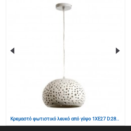
Κρεμαστό φωτιστικό λευκό από γύψο 1XE27 D:28cm (4472)