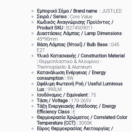
Εμπορικό
Σήμα
/ Brand name :
JUST-LED
Σειρά / Series :
Core Value
Κωδικός Αναγνώρισης Προϊόντος /
Product SKU :
B274509011
Διαστάσεις Λάμπας / Lamp Dimensions
:
45
*90mm
Βάση Λάμπας (Ντουί) / Bulb Base :
G45
E27
Υλικό Κατασκευής / Construction Material
:
Θερμοπλαστικό & Αλουμίνιο -
Thermoplastic & Aluminum
Κατανάλωση Ενέργειας / Energy
consumption :
9W
Ωφέλιμη Φωτεινή Ροή / Useful Luminous
Lux :
99
0LM
Ισοδύναμος / Equivalent :
7
5
Τάση / Voltage :
170-265V
Τάξη Ενεργειακής Απόδοσης / Energy
Efficiency Class :
Ε
Θερμοκρασία
Χρώματος
/ Correlated Color
Temperature (CCT) :
3000K
Εύρος Θερμοκρασίας Λειτουργίας /