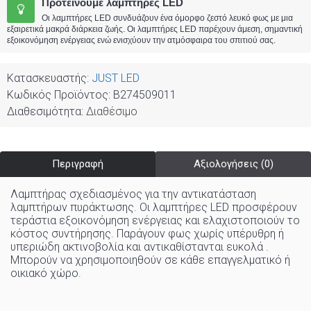
Προτείνουμε λαμπτήρες LED
Οι λαμπτήρες LED συνδυάζουν ένα όμορφο ζεστό λευκό φως με μια
εξαιρετικά μακρά διάρκεια ζωής. Οι λαμπτήρες LED παρέχουν άμεση, σημαντική
εξοικονόμηση ενέργειας ενώ ενισχύουν την ατμόσφαιρα του σπιτιού σας.
Κατασκευαστής:
JUST LED
Κωδικός Προϊόντος:
B274509011
Διαθεσιμότητα:
Διαθέσιμο
Περιγραφή
Αξιολογήσεις (0)
Λαμπτήρας σχεδιασμένος για την αντικατάσταση
λαμπτήρων πυράκτωσης. Οι λαμπτήρες LED προσφέρουν
τεράστια εξοικονόμηση ενέργειας και ελαχιστοποιούν το
κόστος συντήρησης. Παράγουν φως χωρίς υπέρυθρη ή
υπεριώδη ακτινοβολία και αντικαθίστανται ευκολά .
Μπορούν να χρησιμοποιηθούν σε κάθε επαγγελματικό ή
οικιακό χώρo
.