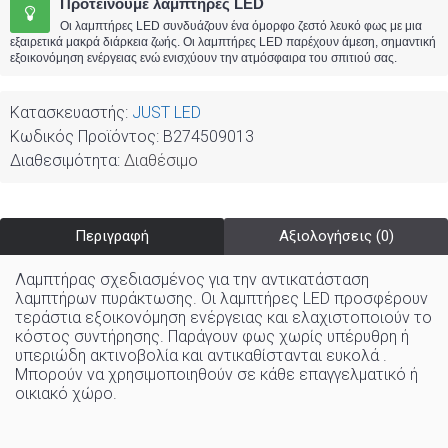
Προτείνουμε λαμπτήρες LED
Οι λαμπτήρες LED συνδυάζουν ένα όμορφο ζεστό λευκό φως με μια
εξαιρετικά μακρά διάρκεια ζωής. Οι λαμπτήρες LED παρέχουν άμεση, σημαντική
εξοικονόμηση ενέργειας ενώ ενισχύουν την ατμόσφαιρα του σπιτιού σας.
Κατασκευαστής:
JUST LED
Κωδικός Προϊόντος:
B274509013
Διαθεσιμότητα:
Διαθέσιμο
Περιγραφή
Αξιολογήσεις (0)
Λαμπτήρας σχεδιασμένος για την αντικατάσταση
λαμπτήρων πυράκτωσης. Οι λαμπτήρες LED προσφέρουν
τεράστια εξοικονόμηση ενέργειας και ελαχιστοποιούν το
κόστος συντήρησης. Παράγουν φως χωρίς υπέρυθρη ή
υπεριώδη ακτινοβολία και αντικαθίστανται ευκολά .
Μπορούν να χρησιμοποιηθούν σε κάθε επαγγελματικό ή
οικιακό χώρo
.