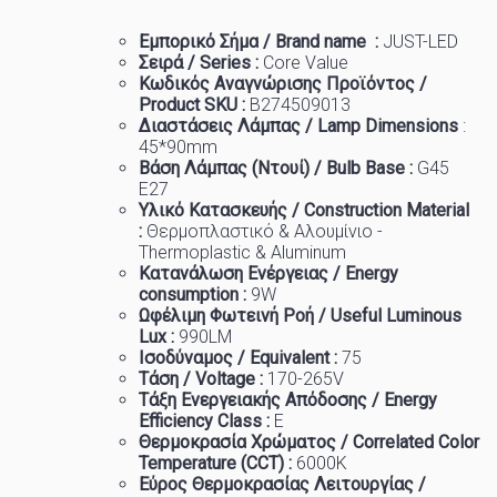
Εμπορικό
Σήμα
/ Brand name :
JUST-LED
Σειρά / Series :
Core Value
Κωδικός Αναγνώρισης Προϊόντος /
Product SKU :
B274509013
Διαστάσεις Λάμπας / Lamp Dimensions
:
45
*90mm
Βάση Λάμπας (Ντουί) / Bulb Base :
G45
E27
Υλικό Κατασκευής / Construction Material
:
Θερμοπλαστικό & Αλουμίνιο -
Thermoplastic & Aluminum
Κατανάλωση Ενέργειας / Energy
consumption :
9W
Ωφέλιμη Φωτεινή Ροή / Useful Luminous
Lux :
99
0LM
Ισοδύναμος / Equivalent :
7
5
Τάση / Voltage :
170-265V
Τάξη Ενεργειακής Απόδοσης / Energy
Efficiency Class :
Ε
Θερμοκρασία
Χρώματος
/ Correlated Color
Temperature (CCT) :
6
000K
Εύρος Θερμοκρασίας Λειτουργίας /