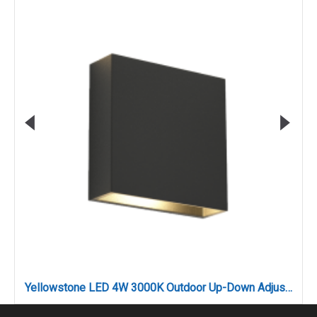
Yellowstone LED 4W 3000K Outdoor Up-Down Adjustable Wall Lamp Anthracite D:12cmx12cm (80200941)