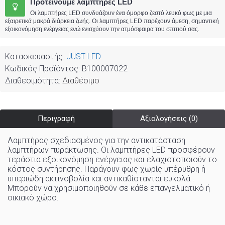
Προτείνουμε λαμπτήρες LED
Οι λαμπτήρες LED συνδυάζουν ένα όμορφο ζεστό λευκό φως με μια
εξαιρετικά μακρά διάρκεια ζωής. Οι λαμπτήρες LED παρέχουν άμεση, σημαντική
εξοικονόμηση ενέργειας ενώ ενισχύουν την ατμόσφαιρα του σπιτιού σας.
Κατασκευαστής:
JUST LED
Κωδικός Προϊόντος:
B100007022
Διαθεσιμότητα:
Διαθέσιμο
Περιγραφή
Αξιολογήσεις (0)
Λαμπτήρας σχεδιασμένος για την αντικατάσταση
λαμπτήρων πυράκτωσης. Οι λαμπτήρες LED προσφέρουν
τεράστια εξοικονόμηση ενέργειας και ελαχιστοποιούν το
κόστος συντήρησης. Παράγουν φως χωρίς υπέρυθρη ή
υπεριώδη ακτινοβολία και αντικαθίστανται ευκολά .
Μπορούν να χρησιμοποιηθούν σε κάθε επαγγελματικό ή
οικιακό χώρo
.