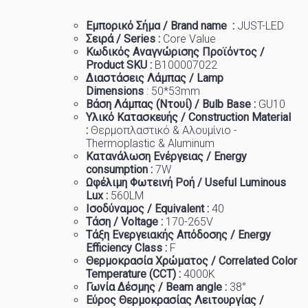
Εμπορικό
Σήμα
/ Brand name :
JUST-LED
Σειρά / Series :
Core Value
Κωδικός Αναγνώρισης Προϊόντος /
Product SKU :
B100007022
Διαστάσεις Λάμπας / Lamp
Dimensions
:
50*53mm
Βάση Λάμπας (Ντουί) / Bulb Base :
GU10
Υλικό Κατασκευής / Construction Material
:
Θερμοπλαστικό & Αλουμίνιο -
Thermoplastic & Aluminum
Κατανάλωση Ενέργειας / Energy
consumption :
7W
Ωφέλιμη Φωτεινή Ροή / Useful Luminous
Lux :
560LM
Ισοδύναμος / Equivalent :
40
Τάση / Voltage :
170-265V
Τάξη Ενεργειακής Απόδοσης / Energy
Efficiency Class :
F
Θερμοκρασία
Χρώματος
/ Correlated Color
Temperature (CCT) :
4
000K
Γωνία Δέσμης / Beam angle :
38°
Εύρος Θερμοκρασίας Λειτουργίας /