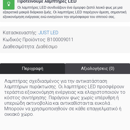
Προτείνουμε λαμπτήρες LED
Οι λαμπτήρες LED συνδυάζουν ένα όμορφο ζεστό λευκό φως με μια
εξαιρετικά μακρά διάρκεια ζωής. Οι λαμπτήρες LED παρέχουν άμεση, σημαντική
εξοικονόμηση ενέργειας ενώ ενισχύουν την ατμόσφαιρα του σπιτιού σας.
Κατασκευαστής:
JUST LED
Κωδικός Προϊόντος:
B100009011
Διαθεσιμότητα:
Διαθέσιμο
Περιγραφή
Αξιολογήσεις (0)
Λαμπτήρας σχεδιασμένος για την αντικατάσταση
λαμπτήρων πυράκτωσης. Οι λαμπτήρες LED προσφέρουν
τεράστια εξοικονόμηση ενέργειας και ελαχιστοποιούν το
κόστος συντήρησης. Παράγουν φως χωρίς υπέρυθρη ή
υπεριώδη ακτινοβολία και αντικαθίστανται ευκολά .
Μπορούν να χρησιμοποιηθούν σε κάθε επαγγελματικό ή
οικιακό χώρo
.