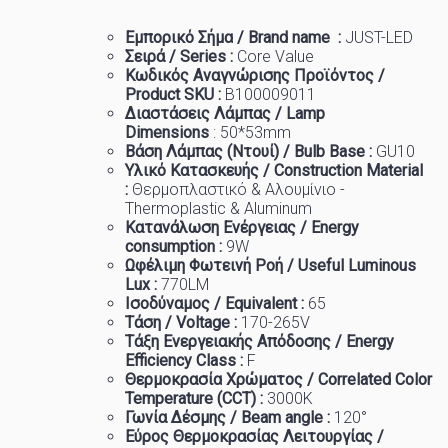
Εμπορικό
Σήμα
/ Brand name :
JUST-LED
Σειρά / Series :
Core Value
Κωδικός Αναγνώρισης Προϊόντος /
Product SKU :
B100009011
Διαστάσεις Λάμπας / Lamp
Dimensions
:
50*53mm
Βάση Λάμπας (Ντουί) / Bulb Base :
GU10
Υλικό Κατασκευής / Construction Material
:
Θερμοπλαστικό & Αλουμίνιο -
Thermoplastic & Aluminum
Κατανάλωση Ενέργειας / Energy
consumption :
9W
Ωφέλιμη Φωτεινή Ροή / Useful Luminous
Lux :
770LM
Ισοδύναμος / Equivalent :
6
5
Τάση / Voltage :
170-265V
Τάξη Ενεργειακής Απόδοσης / Energy
Efficiency Class :
F
Θερμοκρασία
Χρώματος
/ Correlated Color
Temperature (CCT) :
3000K
Γωνία Δέσμης / Beam angle :
120°
Εύρος Θερμοκρασίας Λειτουργίας /