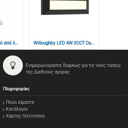
Κρεμαστό φωτιστικό από λευκό γυαλί 1XE27 D:30cm (4409-Β-Λευκό)
Willoughby LED 4W 3CCT Outdoor Wall Lamp Anthracite D:22cmx8cm (80201340)
Ενημερωνόμαστε διαρκώς για τις νέες τάσεις
της Διεθνούς αγοράς
Πληροφορίες
Ποιοι είμαστε
Κατάλογοι
Χάρτης Ιστότοπου