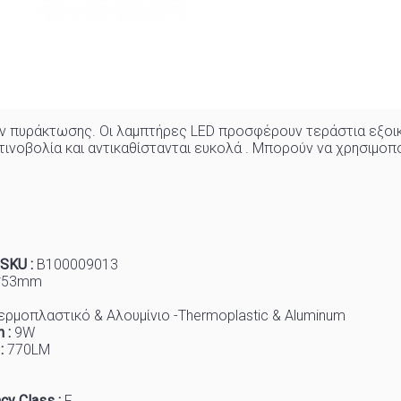
ν πυράκτωσης. Οι λαμπτήρες LED προσφέρουν τεράστια εξοικ
νοβολία και αντικαθίστανται ευκολά . Μπορούν να χρησιμοπ
SKU :
B100009013
*53mm
ερμοπλαστικό & Αλουμίνιο -Thermoplastic & Aluminum
 :
9W
 :
770
LM
cy Class :
F