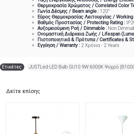
Θερμοκρασία
Χρώματος
/ Correlated Color T
Γωνία Δέσμης / Beam angle :
120°
Εύρος Θερμοκρασίας Λειτουργίας / Working
Βαθμός Προστασίας / Protecting Rating :
IP2
Αυξομειούμενη Ροή / Dimmable :
Non Dimma
Ονομαστική Διάρκεια Ζωής / Lifespan (Lume
Πιστοποιητικά
&
Πρότυπα
/ Certificates & S
Εγγύηση / Warranty :
2 Χρόνια - 2 Years
Ετικέτες:
JUSTLed-LED Bulb GU10 9W 6000K Ψυχρό (B100
Δείτε επίσης