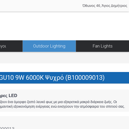
Όθωνος 46, Άγιος Δημήτριος
γοι
Outdoor Lighting
Fan Lights
GU10 9W 6000K Ψυχρό (B100009013)
ήρες LED
υν ένα όμορφο ζεστό λευκό φως με μια εξαιρετικά μακρά διάρκεια ζωής. Οι
αντική εξοικονόμηση ενέργειας ενώ ενισχύουν την ατμόσφαιρα του σπιτιού σας.