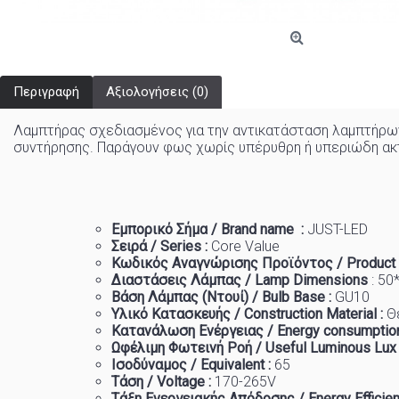
Περιγραφή
Αξιολογήσεις (0)
Λαμπτήρας σχεδιασμένος για την αντικατάσταση λαμπτήρω
συντήρησης. Παράγουν φως χωρίς υπέρυθρη ή υπεριώδη ακτι
Εμπορικό
Σήμα
/ Brand name :
JUST-LED
Σειρά / Series :
Core Value
Κωδικός Αναγνώρισης Προϊόντος / Product 
Διαστάσεις Λάμπας / Lamp Dimensions
:
50
Βάση Λάμπας (Ντουί) / Bulb Base :
GU10
Υλικό Κατασκευής / Construction Material :
Θ
Κατανάλωση Ενέργειας / Energy consumption
Ωφέλιμη Φωτεινή Ροή / Useful Luminous Lux
Ισοδύναμος / Equivalent :
6
5
Τάση / Voltage :
170-265V
Τάξη Ενεργειακής Απόδοσης / Energy Efficien