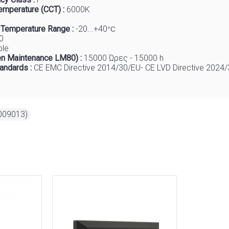
emperature (CCT) :
6
000K
 Temp
e
rature Range :
-20...+40
°C
0
ble
n Maintenance LM80) :
1
5000 Ώρες - 15000 h
tandards :
CE EMC Directive 2014/30/EU- CE LVD Directive 2024
009013)