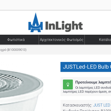
Φωτιστικά
Αρχιτεκτονικός Φωτισμός
Κατάλο
υχρό (B100009013)
JUSTLed-LED Bulb 
Προτείνουμε λαμπτ
Οι λαμπτήρες LED συνδυάζο
λαμπτήρες LED παρέχουν άμεση, σημ
Κατασκευαστής:
JUST LED