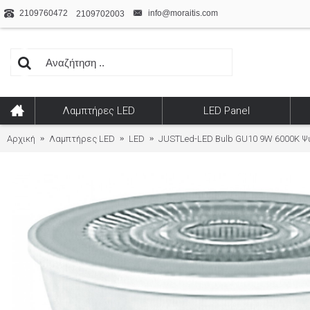
2109760472
info@moraitis.com
2109702003
Λαμπτήρες LED
LED Panel
Αρχική
Λαμπτήρες LED
LED
JUSTLed-LED Bulb GU10 9W 6000K Ψ