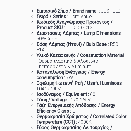
Εμπορικό
Σήμα
/ Brand name :
JUST-LED
Σειρά / Series :
Core Value
Κωδικός Αναγνώρισης Προϊόντος /
Product SKU :
B145007012
Διαστάσεις Λάμπας / Lamp Dimensions
:
50
*80mm
Βάση Λάμπας (Ντουί) / Bulb Base :
R50
E14
Υλικό Κατασκευής / Construction Material
:
Θερμοπλαστικό & Αλουμίνιο -
Thermoplastic & Aluminum
Κατανάλωση Ενέργειας / Energy
consumption :
7W
Ωφέλιμη Φωτεινή Ροή / Useful Luminous
Lux :
77
0LM
Ισοδύναμος / Equivalent :
60
Τάση / Voltage :
170-265V
Τάξη Ενεργειακής Απόδοσης / Energy
Efficiency Class :
Ε
Θερμοκρασία
Χρώματος
/ Correlated Color
Temperature (CCT) :
4
000K
Εύρος Θερμοκρασίας Λειτουργίας /