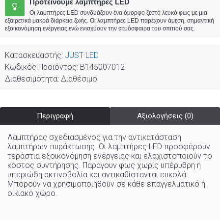
Προτείνουμε λαμπτήρες LED
Οι λαμπτήρες LED συνδυάζουν ένα όμορφο ζεστό λευκό φως με μια
εξαιρετικά μακρά διάρκεια ζωής. Οι λαμπτήρες LED παρέχουν άμεση, σημαντική
εξοικονόμηση ενέργειας ενώ ενισχύουν την ατμόσφαιρα του σπιτιού σας.
Κατασκευαστής:
JUST LED
Κωδικός Προϊόντος:
B145007012
Διαθεσιμότητα:
Διαθέσιμο
Περιγραφή
Αξιολογήσεις (0)
Λαμπτήρας σχεδιασμένος για την αντικατάσταση
λαμπτήρων πυράκτωσης. Οι λαμπτήρες LED προσφέρουν
τεράστια εξοικονόμηση ενέργειας και ελαχιστοποιούν το
κόστος συντήρησης. Παράγουν φως χωρίς υπέρυθρη ή
υπεριώδη ακτινοβολία και αντικαθίστανται ευκολά .
Μπορούν να χρησιμοποιηθούν σε κάθε επαγγελματικό ή
οικιακό χώρo
.