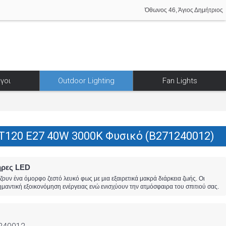
Όθωνος 46, Άγιος Δημήτριος
γοι
Outdoor Lighting
Fan Lights
T120 E27 40W 3000K Φυσικό (B271240012)
ήρες LED
υν ένα όμορφο ζεστό λευκό φως με μια εξαιρετικά μακρά διάρκεια ζωής. Οι
αντική εξοικονόμηση ενέργειας ενώ ενισχύουν την ατμόσφαιρα του σπιτιού σας.