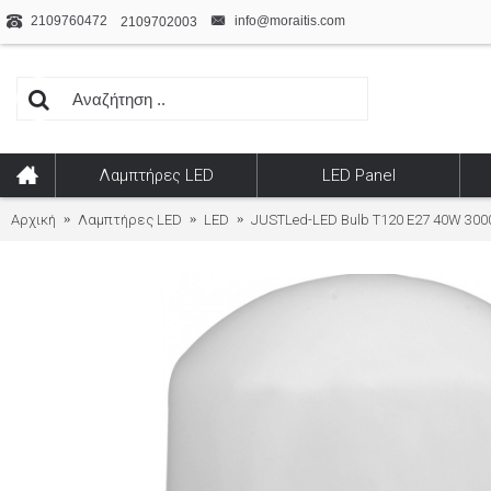
2109760472
info@moraitis.com
2109702003
Λαμπτήρες LED
LED Panel
Αρχική
Λαμπτήρες LED
LED
JUSTLed-LED Bulb T120 E27 40W 300