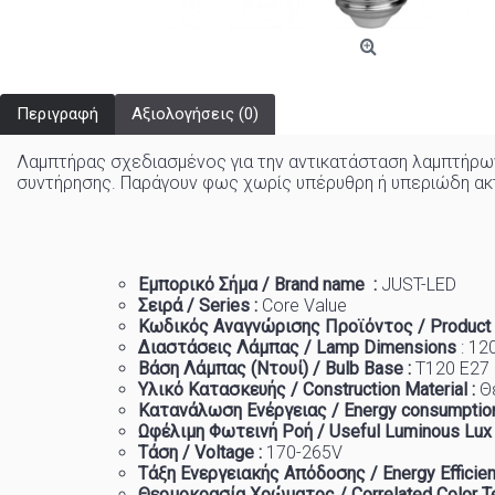
Περιγραφή
Αξιολογήσεις (0)
Λαμπτήρας σχεδιασμένος για την αντικατάσταση λαμπτήρω
συντήρησης. Παράγουν φως χωρίς υπέρυθρη ή υπεριώδη ακτι
Εμπορικό
Σήμα
/ Brand name :
JUST-LED
Σειρά / Series :
Core Value
Κωδικός Αναγνώρισης Προϊόντος / Product
Διαστάσεις Λάμπας / Lamp Dimensions
: 12
Βάση Λάμπας (Ντουί) / Bulb Base :
T120 E27
Υλικό Κατασκευής / Construction Material :
Θ
Κατανάλωση Ενέργειας / Energy consumption
Ωφέλιμη Φωτεινή Ροή / Useful Luminous Lux
Τάση / Voltage :
170-265V
Τάξη Ενεργειακής Απόδοσης / Energy Efficien
Θερμοκρασία
Χρώματος
/ Correlated Color T