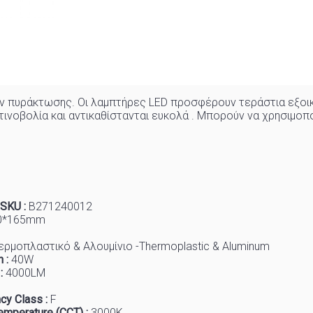
ν πυράκτωσης. Οι λαμπτήρες LED προσφέρουν τεράστια εξοικ
νοβολία και αντικαθίστανται ευκολά . Μπορούν να χρησιμοπ
 SKU :
B271240012
0
*165mm
ερμοπλαστικό & Αλουμίνιο -Thermoplastic & Aluminum
 :
40W
 :
4000
LM
cy Class :
F
emperature (CCT) :
3
000K