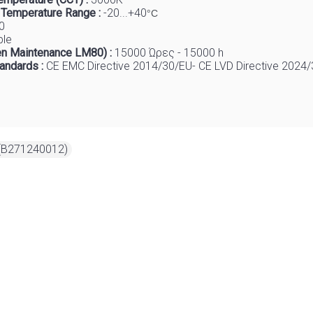
 Temp
e
rature Range :
-20...+40
°C
0
ble
n Maintenance LM80) :
1
5000 Ώρες - 15000 h
tandards :
CE EMC Directive 2014/30/EU- CE LVD Directive 2024
(B271240012)