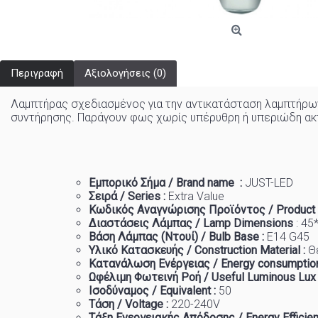
Περιγραφή
Αξιολογήσεις (0)
Λαμπτήρας σχεδιασμένος για την αντικατάσταση λαμπτήρω
συντήρησης. Παράγουν φως χωρίς υπέρυθρη ή υπεριώδη ακτι
Εμπορικό
Σήμα
/ Brand name :
JUST-LED
Σειρά / Series :
Extra
Value
Κωδικός Αναγνώρισης Προϊόντος / Product
Διαστάσεις Λάμπας / Lamp Dimensions
: 45
Βάση Λάμπας (Ντουί) / Bulb Base :
Ε14 G45
Υλικό Κατασκευής / Construction Material :
Θ
Κατανάλωση Ενέργειας / Energy consumption
Ωφέλιμη Φωτεινή Ροή / Useful Luminous Lux
Ισοδύναμος / Equivalent :
50
Τάση / Voltage :
220-240
V
Τάξη Ενεργειακής Απόδοσης / Energy Efficien