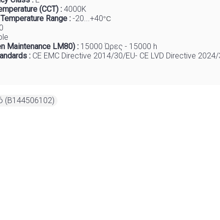
emperature (CCT) :
4
000K
 Temp
e
rature Range :
-20...+40
°C
0
ble
n Maintenance LM80) :
1
5000 Ώρες - 15000 h
tandards :
CE EMC Directive 2014/30/EU- CE LVD Directive 2024
ό (B144506102)