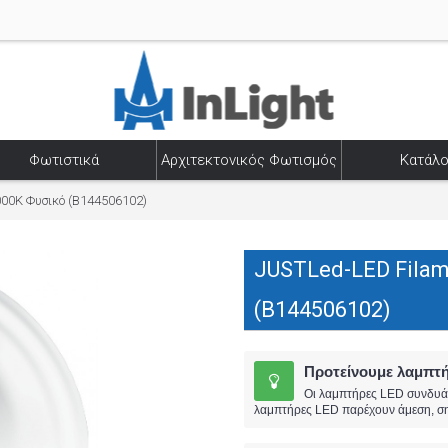
Φωτιστικά
Αρχιτεκτονικός Φωτισμός
Κατάλο
00K Φυσικό (B144506102)
JUSTLed-LED Filam
(B144506102)
Προτείνουμε λαμπτ
Οι λαμπτήρες LED συνδυάζο
λαμπτήρες LED παρέχουν άμεση, σημ