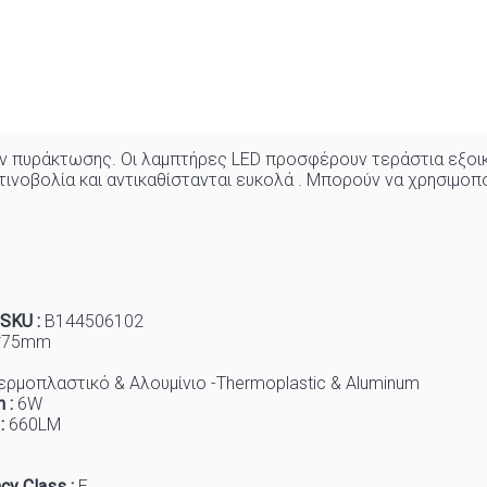
ν πυράκτωσης. Οι λαμπτήρες LED προσφέρουν τεράστια εξοικ
νοβολία και αντικαθίστανται ευκολά . Μπορούν να χρησιμοπ
 SKU :
B144506102
*75mm
ερμοπλαστικό & Αλουμίνιο -Thermoplastic & Aluminum
 :
6W
 :
66
0LM
cy Class :
E