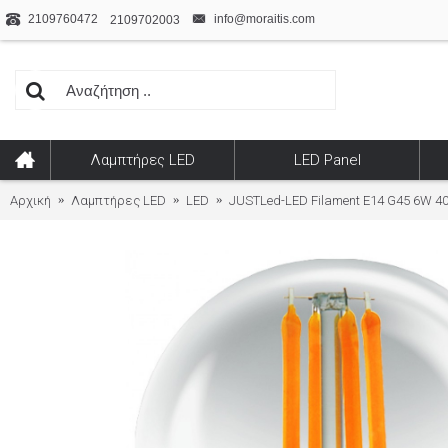
2109760472
info@moraitis.com
2109702003
Λαμπτήρες LED
LED Panel
Αρχική
Λαμπτήρες LED
LED
JUSTLed-LED Filament Ε14 G45 6W 40