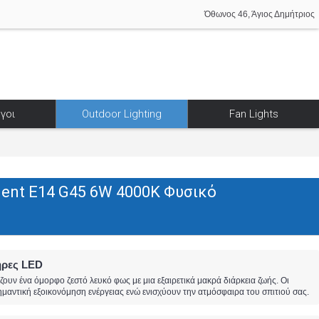
Όθωνος 46, Άγιος Δημήτριος
γοι
Outdoor Lighting
Fan Lights
ent Ε14 G45 6W 4000K Φυσικό
ήρες LED
υν ένα όμορφο ζεστό λευκό φως με μια εξαιρετικά μακρά διάρκεια ζωής. Οι
αντική εξοικονόμηση ενέργειας ενώ ενισχύουν την ατμόσφαιρα του σπιτιού σας.