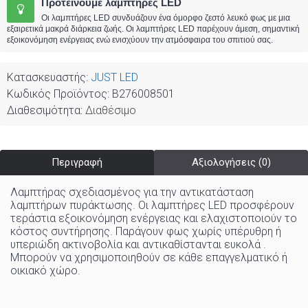
Προτείνουμε λαμπτήρες LED
Οι λαμπτήρες LED συνδυάζουν ένα όμορφο ζεστό λευκό φως με μια
εξαιρετικά μακρά διάρκεια ζωής. Οι λαμπτήρες LED παρέχουν άμεση, σημαντική
εξοικονόμηση ενέργειας ενώ ενισχύουν την ατμόσφαιρα του σπιτιού σας.
Κατασκευαστής:
JUST LED
Κωδικός Προϊόντος:
B276008501
Διαθεσιμότητα:
Διαθέσιμο
Περιγραφή
Αξιολογήσεις (0)
Λαμπτήρας σχεδιασμένος για την αντικατάσταση
λαμπτήρων πυράκτωσης. Οι λαμπτήρες LED προσφέρουν
τεράστια εξοικονόμηση ενέργειας και ελαχιστοποιούν το
κόστος συντήρησης. Παράγουν φως χωρίς υπέρυθρη ή
υπεριώδη ακτινοβολία και αντικαθίστανται ευκολά .
Μπορούν να χρησιμοποιηθούν σε κάθε επαγγελματικό ή
οικιακό χώρo
.