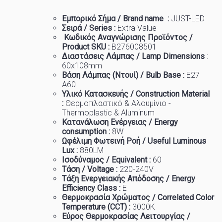
Εμπορικό
Σήμα
/ Brand name :
JUST-LED
Σειρά / Series :
Extra
Value
Κωδικός Αναγνώρισης Προϊόντος /
Product SKU :
B276008501
Διαστάσεις Λάμπας / Lamp Dimensions
:
60x108mm
Βάση Λάμπας (Ντουί) / Bulb Base :
Ε27
A60
Υλικό Κατασκευής / Construction Material
:
Θερμοπλαστικό & Αλουμίνιο -
Thermoplastic & Aluminum
Κατανάλωση Ενέργειας / Energy
consumption :
8W
Ωφέλιμη Φωτεινή Ροή / Useful Luminous
Lux :
88
0
LM
Ισοδύναμος / Equivalent :
60
Τάση / Voltage :
220-240
V
Τάξη Ενεργειακής Απόδοσης / Energy
Efficiency Class :
E
Θερμοκρασία
Χρώματος
/ Correlated Color
Temperature (CCT) :
3
000K
Εύρος Θερμοκρασίας Λειτουργίας /