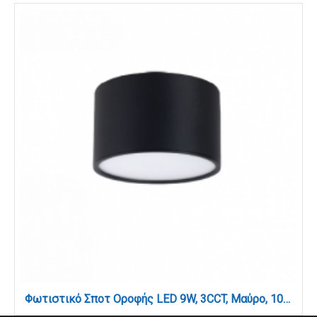
Φωτιστικό Σποτ Οροφής LED 9W, 3CCT, Μαύρο, 100°, D:10x7,5cm (9089-Black)