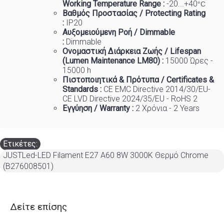
Working Temp
e
rature Range :
-20...+40
°C
Βαθμός Προστασίας / Protecting Rating
:
IP20
Αυξομειούμενη Ροή / Dimmable
:
Dimmable
Ονομαστική Διάρκεια Ζωής / Lifespan
(Lumen Maintenance LM80) :
1
5000 Ώρες -
15000 h
Πιστοποιητικά
&
Πρότυπα
/ Certificates &
Standards :
CE EMC Directive 2014/30/EU-
CE LVD Directive 2024/35/EU - RoHS 2
Εγγύηση / Warranty :
2 Χρόνια - 2 Years
Ετικέτες:
JUSTLed-LED Filament Ε27 A60 8W 3000K Θερμό Chrome
(B276008501)
Δείτε επίσης