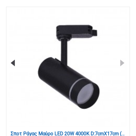
Σποτ Ράγας Μαύρο LED 20W 4000K D:7cmX17cm (T00402-BL)