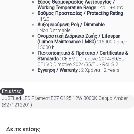
Εύρος Θερμοκρασίας Λειτουργίας /
Working Temp
e
rature Range :
-20...+40
°C
Βαθμός Προστασίας / Protecting Rating
:
IP20
Αυξομειούμενη Ροή / Dimmable
:
Non
Dimmable
Ονομαστική Διάρκεια Ζωής / Lifespan
(Lumen Maintenance LM80) :
1
5000 Ώρες -
15000 h
Πιστοποιητικά
&
Πρότυπα
/ Certificates &
Standards :
CE EMC Directive 2014/30/EU-
CE LVD Directive 2024/35/EU - RoHS 2
Εγγύηση / Warranty :
2 Χρόνια - 2 Years
Ετικέτες:
JUSTLed-LED Filament Ε27 G125 12W 3000K Θερμό Amber
(B271212201)
Δείτε επίσης