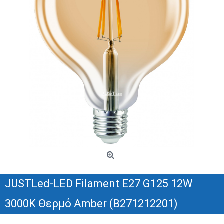
JUSTLed-LED Filament Ε27 G125 12W
3000K Θερμό Amber (B271212201)