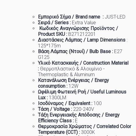
Εμπορικό
Σήμα
/ Brand name :
JUST-LED
Σειρά / Series :
Extra
Value
Κωδικός Αναγνώρισης Προϊόντος /
Product SKU :
B271212201
Διαστάσεις Λάμπας / Lamp Dimensions
:
125
*175m
Βάση Λάμπας (Ντουί) / Bulb Base :
Ε27
G125
Υλικό Κατασκευής / Construction Material
:
Θερμοπλαστικό & Αλουμίνιο -
Thermoplastic & Aluminum
Κατανάλωση Ενέργειας / Energy
consumption :
12W
Ωφέλιμη Φωτεινή Ροή / Useful Luminous
Lux :
1300
LM
Ισοδύναμος / Equivalent :
100
Τάση / Voltage :
220-240
V
Τάξη Ενεργειακής Απόδοσης / Energy
Efficiency Class :
E
Θερμοκρασία
Χρώματος
/ Correlated Color
Temperature (CCT) :
3
000K