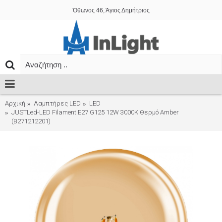
Όθωνος 46, Άγιος Δημήτριος
Αρχική
Λαμπτήρες LED
LED
JUSTLed-LED Filament Ε27 G125 12W 3000K Θερμό Amber
(B271212201)