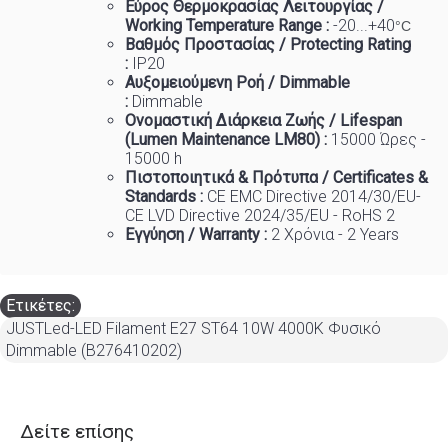
Εύρος Θερμοκρασίας Λειτουργίας /
Working Temp
e
rature Range :
-20...+40
°C
Βαθμός Προστασίας / Protecting Rating
:
IP20
Αυξομειούμενη Ροή / Dimmable
:
Dimmable
Ονομαστική Διάρκεια Ζωής / Lifespan
(Lumen Maintenance LM80) :
1
5000 Ώρες -
15000 h
Πιστοποιητικά
&
Πρότυπα
/ Certificates &
Standards :
CE EMC Directive 2014/30/EU-
CE LVD Directive 2024/35/EU - RoHS 2
Εγγύηση / Warranty :
2 Χρόνια - 2 Years
Ετικέτες:
JUSTLed-LED Filament Ε27 ST64 10W 4000K Φυσικό
Dimmable (B276410202)
Δείτε επίσης