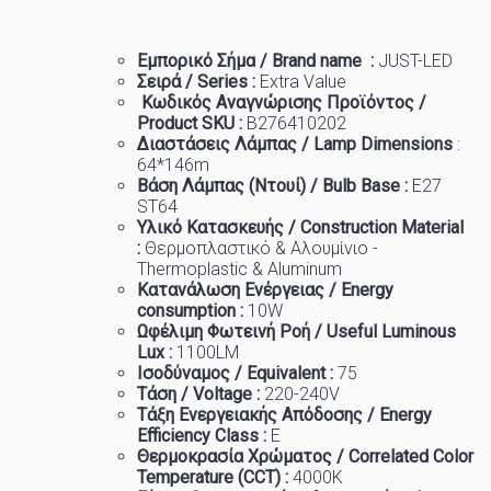
Εμπορικό
Σήμα
/ Brand name :
JUST-LED
Σειρά / Series :
Extra
Value
Κωδικός Αναγνώρισης Προϊόντος /
Product SKU :
B276410202
Διαστάσεις Λάμπας / Lamp Dimensions
:
64
*146m
Βάση Λάμπας (Ντουί) / Bulb Base :
Ε27
ST64
Υλικό Κατασκευής / Construction Material
:
Θερμοπλαστικό & Αλουμίνιο -
Thermoplastic & Aluminum
Κατανάλωση Ενέργειας / Energy
consumption :
10W
Ωφέλιμη Φωτεινή Ροή / Useful Luminous
Lux :
1100
LM
Ισοδύναμος / Equivalent :
75
Τάση / Voltage :
220-240
V
Τάξη Ενεργειακής Απόδοσης / Energy
Efficiency Class :
E
Θερμοκρασία
Χρώματος
/ Correlated Color
Temperature (CCT) :
4
000K