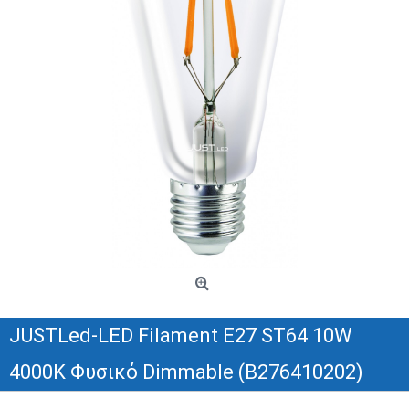
JUSTLed-LED Filament Ε27 ST64 10W
4000K Φυσικό Dimmable (B276410202)