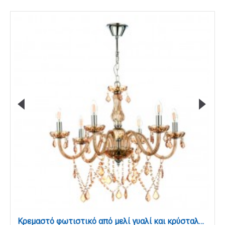
Κρεμαστό φωτιστικό από μελί γυαλί και κρύσταλλα 6XE14 D:68cm (5314-6-AMBER)