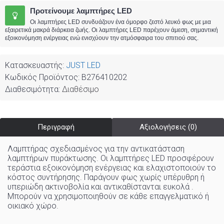
Προτείνουμε λαμπτήρες LED
Οι λαμπτήρες LED συνδυάζουν ένα όμορφο ζεστό λευκό φως με μια
εξαιρετικά μακρά διάρκεια ζωής. Οι λαμπτήρες LED παρέχουν άμεση, σημαντική
εξοικονόμηση ενέργειας ενώ ενισχύουν την ατμόσφαιρα του σπιτιού σας.
Κατασκευαστής:
JUST LED
Κωδικός Προϊόντος:
B276410202
Διαθεσιμότητα:
Διαθέσιμο
Περιγραφή
Αξιολογήσεις (0)
Λαμπτήρας σχεδιασμένος για την αντικατάσταση
λαμπτήρων πυράκτωσης. Οι λαμπτήρες LED προσφέρουν
τεράστια εξοικονόμηση ενέργειας και ελαχιστοποιούν το
κόστος συντήρησης. Παράγουν φως χωρίς υπέρυθρη ή
υπεριώδη ακτινοβολία και αντικαθίστανται ευκολά .
Μπορούν να χρησιμοποιηθούν σε κάθε επαγγελματικό ή
οικιακό χώρo
.