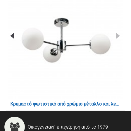
Κρεμαστό φωτιστικό από χρώμιο μέταλλο και λευκή οπαλίνα 3XG9 D:45cm (5014-3)
Οικογενειακή επιχείρηση από το 1979