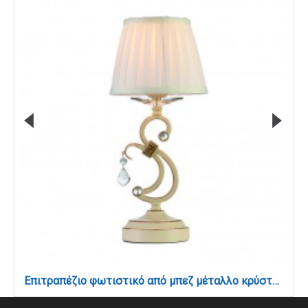
Επιτραπέζιο φωτιστικό από μπεζ μέταλλο κρύσταλλο και υφασμάτινο καπέλο 1XE13 D:40cm (3404)