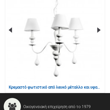
Κρεμαστό φωτιστικό από λευκό μέταλλο και υφασμάτινο καπέλο (5295-3Φ-Λευκό)
Οικογενειακή επιχείρηση από το 1979