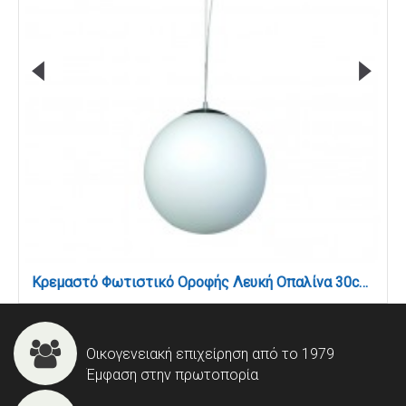
Κρεμαστό Φωτιστικό Οροφής Λευκή Οπαλίνα 30cm – Ντουί E27 (4253-C)
Οικογενειακή επιχείρηση από το 1979
Έμφαση στην πρωτοπορία