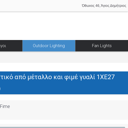
Όθωνος 46, Άγιος Δημήτριος
γοι
Outdoor Lighting
Fan Lights
τικό από μέταλλο και φιμέ γυαλί 1XE27
)
-Fime