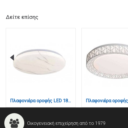
Δείτε επίσης
Πλαφονιέρα οροφής LED 18W 4cct από λευκό ακρυλικό D:30cm (42050-C-Λευκό)
Οικογενειακή επιχείρηση από το 1979