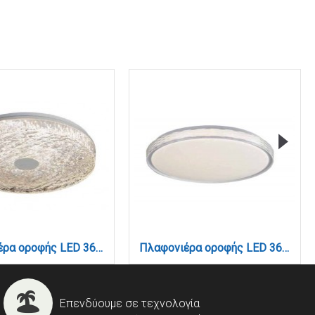
Πλαφονιέρα οροφής LED 36W 4cct από λευκό ακρυλικό D:50cm (42048-Α)
Πλαφονιέρα οροφής LED 36W 4cct από λευκό ακρυλικό D:50cm (42051-Α)
Επενδύουμε σε τεχνολογία