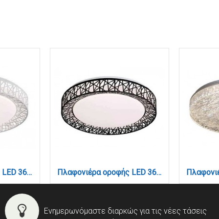
Πλαφονιέρα οροφής LED 36W 4cct από λευκό ακρυλικό D:50cm (42049-Λευκ΄΄ο)
Πλαφονιέρα οροφής LED 36W 4cct από λευκό ακρυλικό D:50cm (42049-Μα΄ύρο)
Ενημερωνόμαστε διαρκώς για τις νέες τάσεις