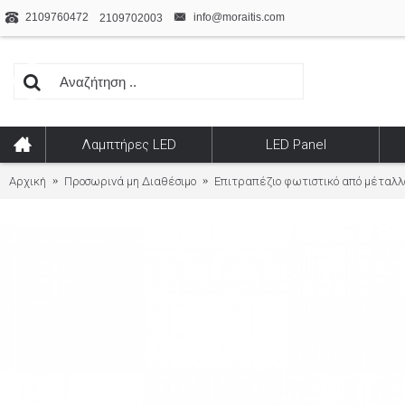
2109760472
info@moraitis.com
2109702003
Λαμπτήρες LED
LED Panel
Αρχική
Προσωρινά μη Διαθέσιμο
Επιτραπέζιο φωτιστικό από μέταλλο