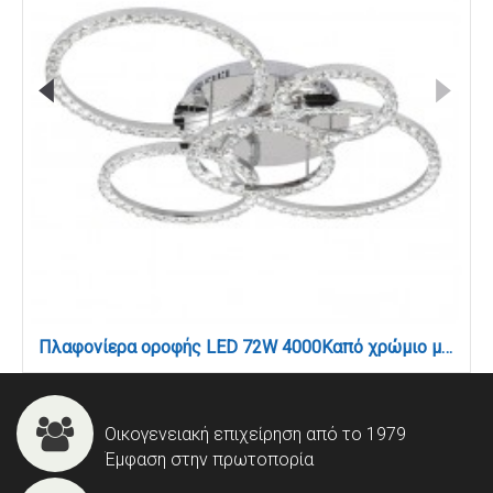
Πλαφονίερα οροφής LED 72W 4000Kαπό χρώμιο μέταλλο και κρύσταλλα D:80cm (6038)
Οικογενειακή επιχείρηση από το 1979
Έμφαση στην πρωτοπορία