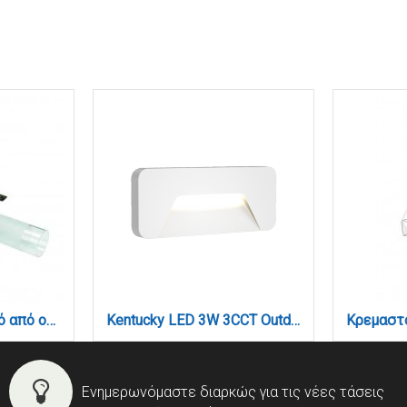
Επιτοίχιο φωτιστικό από οξυντέ μέταλλο και αμμοβολή γυαλί 2XG9 D:31,5cm (1046-Οξυντέ)
Kentucky LED 3W 3CCT Outdoor Wall Lamp White D:22cmx8cm (80202020)
Ενημερωνόμαστε διαρκώς για τις νέες τάσεις