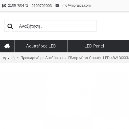
2109760472
info@moraitis.com
2109702003
Λαμπτήρες LED
LED Panel
Αρχική
Προσωρινά μη Διαθέσιμο
Πλαφονέρα Οροφής LED 48W 3000K 