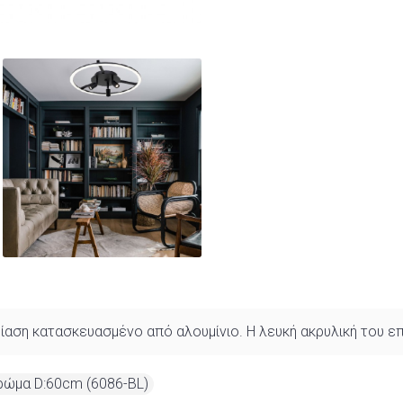
δίαση κατασκευασμένο από αλουμίνιο. Η λευκή ακρυλική του 
ώμα D:60cm (6086-BL)