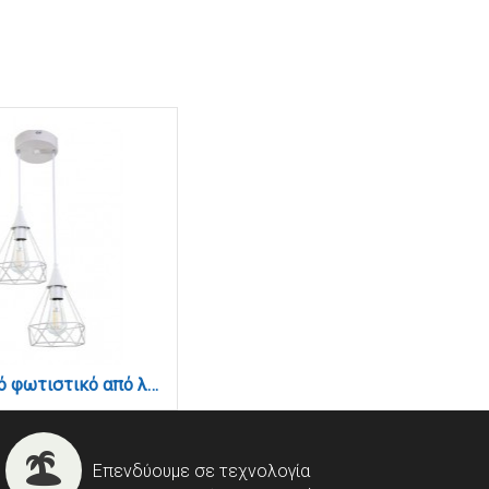
Κρεμαστό φωτιστικό από λευκό μέταλλο 2XE27 D:20cm (4024-2-WH-ROSETTE)
Επενδύουμε σε τεχνολογία