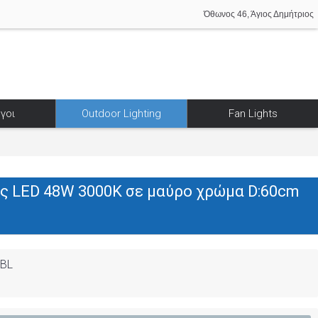
Όθωνος 46, Άγιος Δημήτριος
γοι
Outdoor Lighting
Fan Lights
 LED 48W 3000K σε μαύρο χρώμα D:60cm
-BL