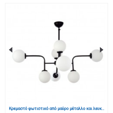
Κρεμαστό φωτιστικό από μαύρο μέταλλο και λευκή οπαλίνα 8XG9 D:90cm (6166-8-BL)