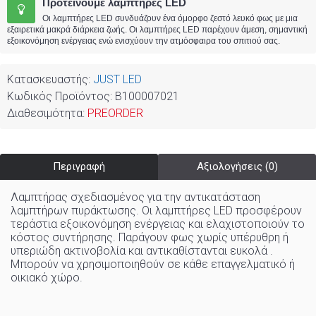
Προτείνουμε λαμπτήρες LED
Οι λαμπτήρες LED συνδυάζουν ένα όμορφο ζεστό λευκό φως με μια
εξαιρετικά μακρά διάρκεια ζωής. Οι λαμπτήρες LED παρέχουν άμεση, σημαντική
εξοικονόμηση ενέργειας ενώ ενισχύουν την ατμόσφαιρα του σπιτιού σας.
Κατασκευαστής:
JUST LED
Κωδικός Προϊόντος:
B100007021
Διαθεσιμότητα:
PREORDER
Περιγραφή
Αξιολογήσεις (0)
Λαμπτήρας σχεδιασμένος για την αντικατάσταση
λαμπτήρων πυράκτωσης. Οι λαμπτήρες LED προσφέρουν
τεράστια εξοικονόμηση ενέργειας και ελαχιστοποιούν το
κόστος συντήρησης. Παράγουν φως χωρίς υπέρυθρη ή
υπεριώδη ακτινοβολία και αντικαθίστανται ευκολά .
Μπορούν να χρησιμοποιηθούν σε κάθε επαγγελματικό ή
οικιακό χώρo
.