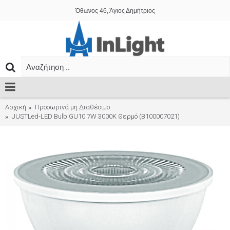
Όθωνος 46, Άγιος Δημήτριος
Αρχική
Προσωρινά μη Διαθέσιμο
JUSTLed-LED Bulb GU10 7W 3000K Θερμό (B100007021)