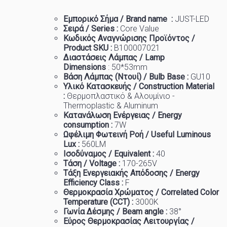
Εμπορικό
Σήμα
/ Brand name :
JUST-LED
Σειρά / Series :
Core Value
Κωδικός Αναγνώρισης Προϊόντος /
Product SKU :
B100007021
Διαστάσεις Λάμπας / Lamp
Dimensions
:
50*53mm
Βάση Λάμπας (Ντουί) / Bulb Base :
GU10
Υλικό Κατασκευής / Construction Material
:
Θερμοπλαστικό & Αλουμίνιο -
Thermoplastic & Aluminum
Κατανάλωση Ενέργειας / Energy
consumption :
7W
Ωφέλιμη Φωτεινή Ροή / Useful Luminous
Lux :
560LM
Ισοδύναμος / Equivalent :
40
Τάση / Voltage :
170-265V
Τάξη Ενεργειακής Απόδοσης / Energy
Efficiency Class :
F
Θερμοκρασία
Χρώματος
/ Correlated Color
Temperature (CCT) :
3000K
Γωνία Δέσμης / Beam angle :
38°
Εύρος Θερμοκρασίας Λειτουργίας /