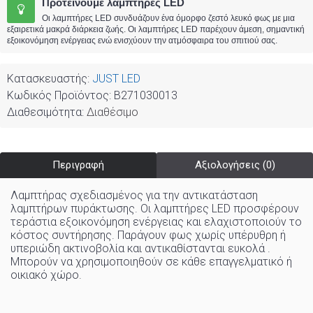
Προτείνουμε λαμπτήρες LED
Οι λαμπτήρες LED συνδυάζουν ένα όμορφο ζεστό λευκό φως με μια
εξαιρετικά μακρά διάρκεια ζωής. Οι λαμπτήρες LED παρέχουν άμεση, σημαντική
εξοικονόμηση ενέργειας ενώ ενισχύουν την ατμόσφαιρα του σπιτιού σας.
Κατασκευαστής:
JUST LED
Κωδικός Προϊόντος:
B271030013
Διαθεσιμότητα:
Διαθέσιμο
Περιγραφή
Αξιολογήσεις (0)
Λαμπτήρας σχεδιασμένος για την αντικατάσταση
λαμπτήρων πυράκτωσης. Οι λαμπτήρες LED προσφέρουν
τεράστια εξοικονόμηση ενέργειας και ελαχιστοποιούν το
κόστος συντήρησης. Παράγουν φως χωρίς υπέρυθρη ή
υπεριώδη ακτινοβολία και αντικαθίστανται ευκολά .
Μπορούν να χρησιμοποιηθούν σε κάθε επαγγελματικό ή
οικιακό χώρo
.