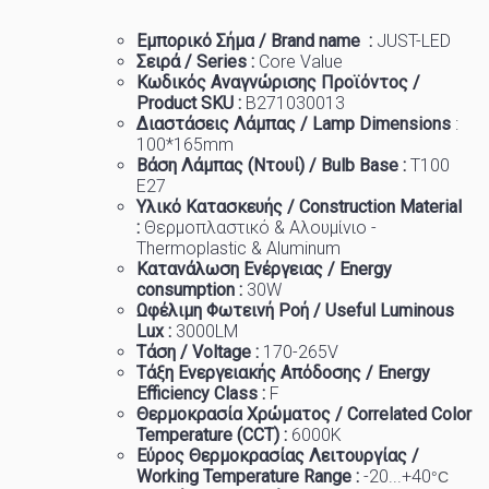
Εμπορικό
Σήμα
/ Brand name :
JUST-LED
Σειρά / Series :
Core Value
Κωδικός Αναγνώρισης Προϊόντος /
Product SKU :
B271030013
Διαστάσεις Λάμπας / Lamp Dimensions
:
100
*165mm
Βάση Λάμπας (Ντουί) / Bulb Base :
T100
E27
Υλικό Κατασκευής / Construction Material
:
Θερμοπλαστικό & Αλουμίνιο -
Thermoplastic & Aluminum
Κατανάλωση Ενέργειας / Energy
consumption :
30W
Ωφέλιμη Φωτεινή Ροή / Useful Luminous
Lux :
3000
LM
Τάση / Voltage :
170-265V
Τάξη Ενεργειακής Απόδοσης / Energy
Efficiency Class :
F
Θερμοκρασία
Χρώματος
/ Correlated Color
Temperature (CCT) :
6
000K
Εύρος Θερμοκρασίας Λειτουργίας /
Working Temp
e
rature Range :
-20...+40
°C