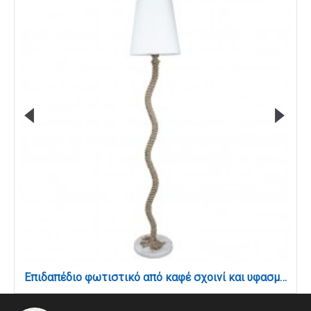
Επιδαπέδιο φωτιστικό από καφέ σχοινί και υφασμάτινο καπέλο 1XE27 D:138cm (45364-WH)