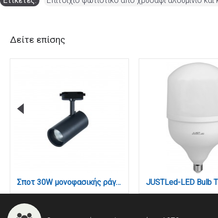
Ετικέτες:
Επιτοίχιο φωτιστικό από χρυσαφί αλουμίνιο και
Δείτε επίσης
Σποτ 30W μονοφασικής ράγας σε μαύρο χρώμα (T1-05600-Black)