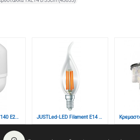
 κρύσταλλα 1XE14 D:35cm (43035)
JUSTLed-LED Bulb T140 E27 50W 6000K Ψυχρό (B271450013)
JUSTLed-LED Filament Ε14 C35L 6W 3000K Θερμό (B143506301)