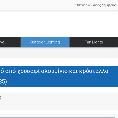
Όθωνος 46, Άγιος Δημήτριος
γοι
Outdoor Lighting
Fan Lights
κό από χρυσαφί αλουμίνιο και κρύσταλλα
35)
5