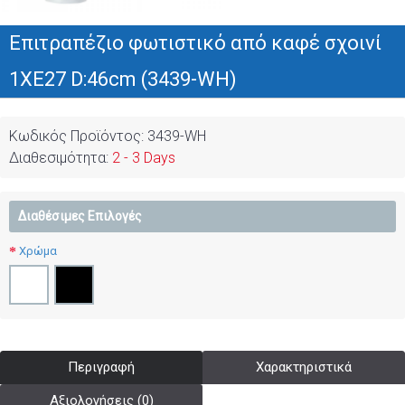
Επιτραπέζιο φωτιστικό από καφέ σχοινί
1XE27 D:46cm (3439-WH)
Κωδικός Προϊόντος:
3439-WH
Διαθεσιμότητα:
2 - 3 Days
Διαθέσιμες Επιλογές
Χρώμα
Περιγραφή
Χαρακτηριστικά
Αξιολογήσεις (0)