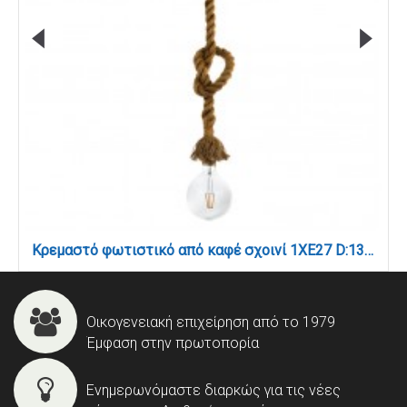
Κρεμαστό φωτιστικό από καφέ σχοινί 1XE27 D:130cm (4381-1-WH)
Οικογενειακή επιχείρηση από το 1979
Έμφαση στην πρωτοπορία
Ενημερωνόμαστε διαρκώς για τις νέες