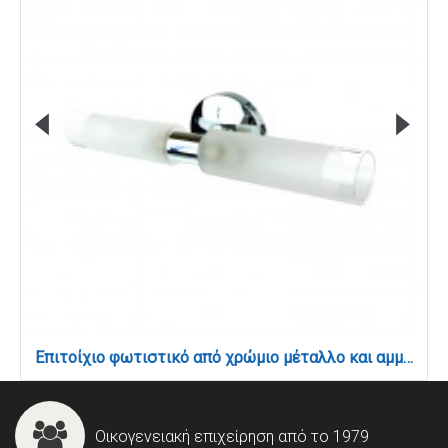
Επιτοίχιο φωτιστικό από χρώμιο μέταλλο και αμμοβολή γυαλί 2XG9 D:31,5cm (1039-Χρώμιο)
Οικογενειακή επιχείρηση από το 1979