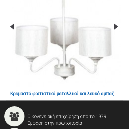
Κρεμαστό φωτιστικό μεταλλικό και λευκό αμπαζο΄΄ύρ 3XE27 (6117-3)
Οικογενειακή επιχείρηση από το 1979
Έμφαση στην πρωτοπορία