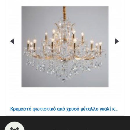
Κρεμαστό φωτιστικό από χρυσό μέταλλο γυαλί και κρύσταλλα 18XE14 D:95cm (5244-12+6-Χρυσό)