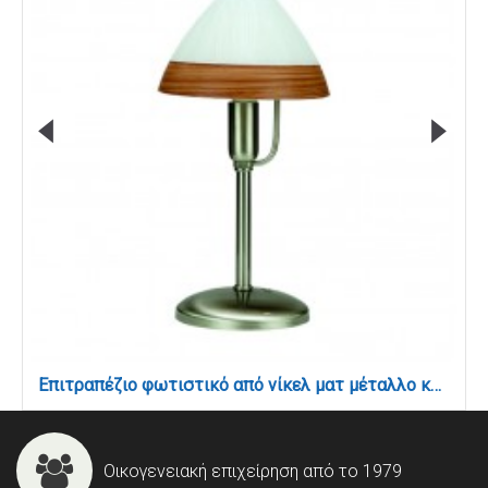
Επιτραπέζιο φωτιστικό από νίκελ ματ μέταλλο και καφέ γυαλί 1XE14 D:34cm (3432-Καφέ)
Οικογενειακή επιχείρηση από το 1979