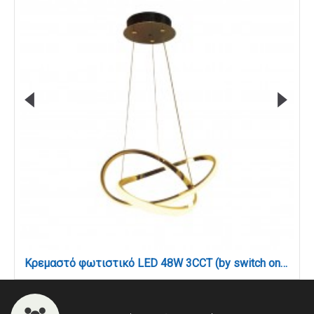
Κρεμαστό φωτιστικό LED 48W 3CCT (by switch on base) σε χρυσό χρώμα D:60cm (6082-GL)