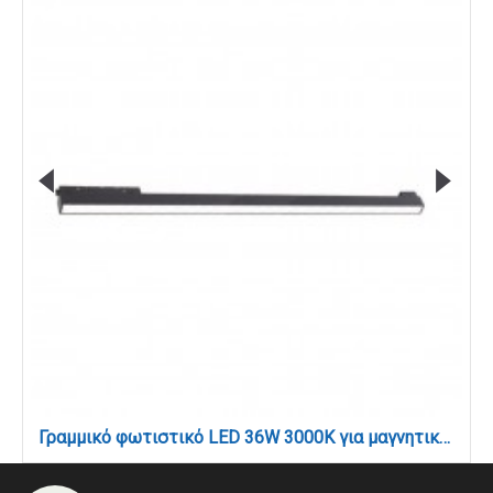
Γραμμικό φωτιστικό LED 36W 3000K για μαγνητική ράγα σε μαύρη απόχρωση D:60cmx4,3cm (TM06101-Black)