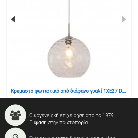
Κρεμαστό φωτιστικό από διάφανο γυαλί 1XE27 D:30cm (4039-A-Transparent)
Οικογενειακή επιχείρηση από το 1979
Έμφαση στην πρωτοπορία