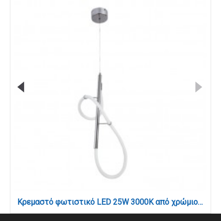
Κρεμαστό φωτιστικό LED 25W 3000K από χρώμιο μέταλλο και σωλήνα σιλικόνης D:65cm (6015-CH)