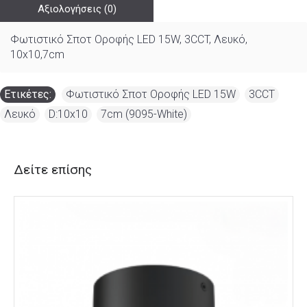
Αξιολογήσεις (0)
Φωτιστικό Σποτ Οροφής LED 15W, 3CCT, Λευκό,
10x10,7cm
Ετικέτες:
Φωτιστικό Σποτ Οροφής LED 15W
,
3CCT
,
Λευκό
,
D:10x10
,
7cm (9095-White)
Δείτε επίσης