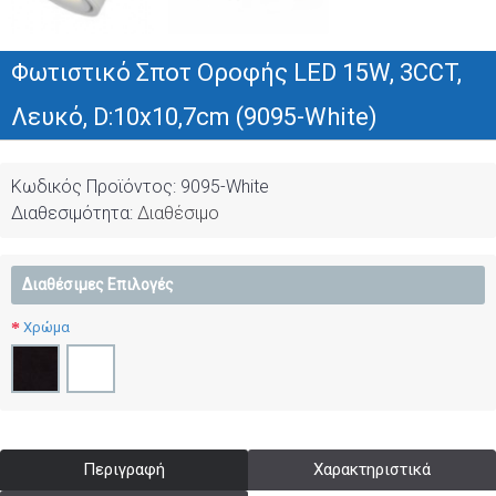
Φωτιστικό Σποτ Οροφής LED 15W, 3CCT,
Λευκό, D:10x10,7cm (9095-White)
Κωδικός Προϊόντος:
9095-White
Διαθεσιμότητα:
Διαθέσιμο
Διαθέσιμες Επιλογές
Χρώμα
Περιγραφή
Χαρακτηριστικά