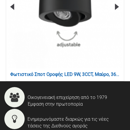
Φωτιστικό Σποτ Οροφής LED 9W, 3CCT, Μαύρο, 36° D:10x5cm (9090-Black)
Οικογενειακή επιχείρηση από το 1979
Έμφαση στην πρωτοπορία
Ενημερωνόμαστε διαρκώς για τις νέες
τάσεις της Διεθνούς αγοράς