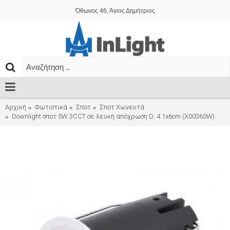
Όθωνος 46, Άγιος Δημήτριος
Αρχική
Φωτιστικά
Σποτ
Σποτ Χωνευτά
Downlight σποτ 5W 3CCT σε λευκή απόχρωση D: 4.1x6cm (X00360W)