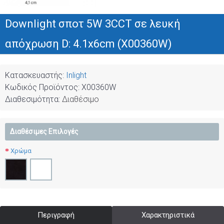
Downlight σποτ 5W 3CCT σε λευκή
απόχρωση D: 4.1x6cm (X00360W)
Κατασκευαστής:
Inlight
Κωδικός Προϊόντος:
X00360W
Διαθεσιμότητα:
Διαθέσιμο
Διαθέσιμες Επιλογές
Χρώμα
Περιγραφή
Χαρακτηριστικά