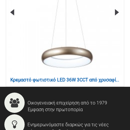
Κρεμαστό φωτιστικό LED 36W 3CCT από χρυσαφί και λευκό ακρυλικό D:60cm (42024-A-Golden)
Οικογενειακή επιχείρηση από το 1979
Έμφαση στην πρωτοπορία
Ενημερωνόμαστε διαρκώς για τις νέες