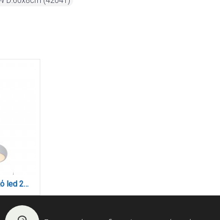
W D:60x8cm (42041)
Κρεμαστό φωτιστικό led 24W 3CCT από λευκό ακρυλικό D:40cm (42023-B-White)