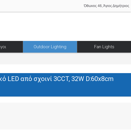
Όθωνος 46, Άγιος Δημήτριος
γοι
Outdoor Lighting
Fan Lights
ό LED από σχοινί 3CCT, 32W D:60x8cm
1