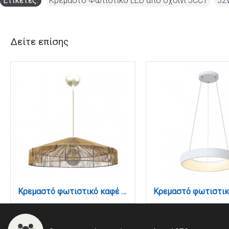
Ετικέτες:
Κρεμαστό Φωτιστικό LED από σχοινί 3CCT
,
32
Δείτε επίσης
Κρεμαστό φωτιστικό καφέ από σχοινί 1XE27 D:70cm (4029-Α)