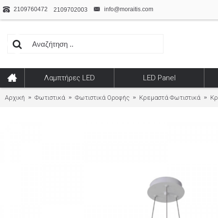
2109760472
info@moraitis.com
2109702003
Λαμπτήρες LED
LED Panel
Αρχική
Φωτιστικά
Φωτιστικά Οροφής
Κρεμαστά Φωτιστικά
Κρ