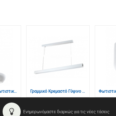
Κρεμαστό Γύψινο Φωτιστικό E27, Λευκό, D:30x8,5cm(4102-B-White)
Γραμμικό Κρεμαστό Γύψινο Φωτιστικό LED 36W, 2CCT, Λευκό D:150x8,7cm(6123-White)
Ενημερωνόμαστε διαρκώς για τις νέες τάσεις