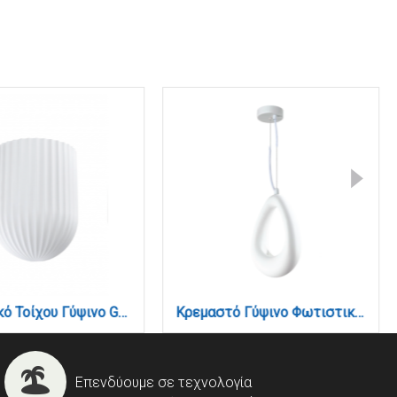
Φωτιστικό Τοίχου Γύψινο GU10, Λευκό D:13x16x7,5cm(43074-White)
Κρεμαστό Γύψινο Φωτιστικό G9, Λευκό, D:27,6x40,5cm (4103-A-White)
Επενδύουμε σε τεχνολογία