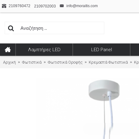
2109760472
info@moraitis.com
2109702003
Λαμπτήρες LED
LED Panel
Αρχική
Φωτιστικά
Φωτιστικά Οροφής
Κρεμαστά Φωτιστικά
Κρ