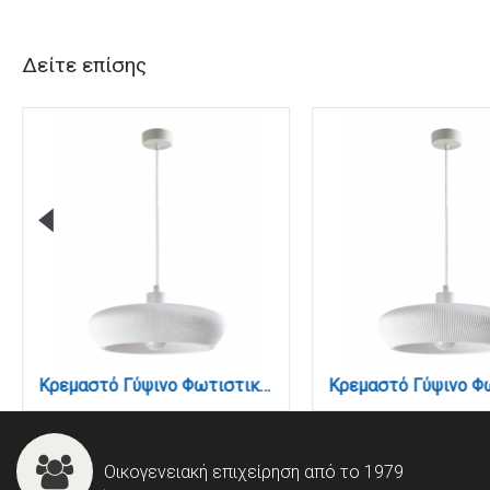
Δείτε επίσης
Κρεμαστό Γύψινο Φωτιστικό E27, Λευκό, D:40x9,5cm(4102-A-White)
Οικογενειακή επιχείρηση από το 1979