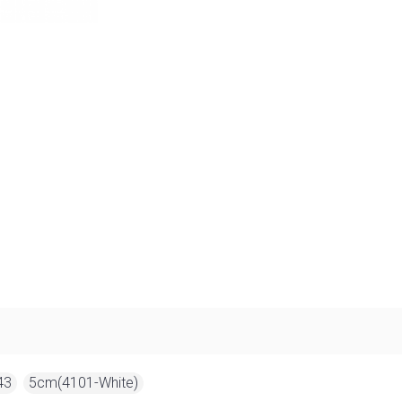
43
,
5cm(4101-White)