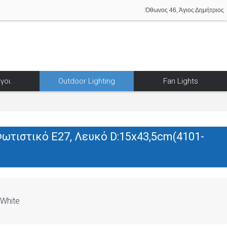
Όθωνος 46, Άγιος Δημήτριος
γοι
Outdoor Lighting
Fan Lights
ωτιστικό E27, Λευκό D:15x43,5cm(4101-
White