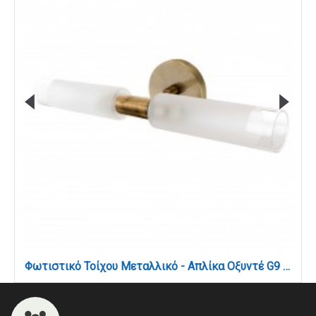
Φωτιστικό Τοίχου Μεταλλικό - Απλίκα Οξυντέ G9 με Γυαλί Αμμοβολής (1039-Οξυντέ)