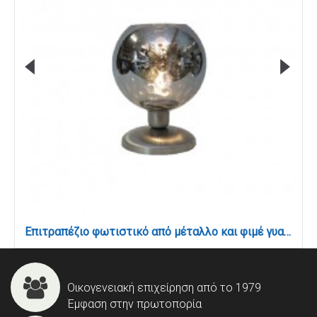
Επιτραπέζιο φωτιστικό από μέταλλο και φιμέ γυαλί 1XE27 D:30cm (3043-Fime)
Οικογενειακή επιχείρηση από το 1979
Έμφαση στην πρωτοπορία