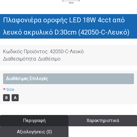
Πλαφονιέρα οροφής LED 18W 4cct από
λευκό ακρυλικό D:30cm (42050-C-Λευκό)
Κωδικός Προϊόντος:
42050-C-Λευκό
Διαθεσιμότητα:
Διαθέσιμο
Διαθέσιμες Επιλογές
Size
Β
Α
Περιγραφή
Χαρακτηριστικά
Αξιολογήσεις (0)