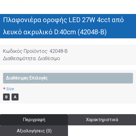
Πλαφονιέρα οροφής LED 27W 4cct από
λευκό ακρυλικό D:40cm (42048-B)
Κωδικός Προϊόντος:
42048-B
Διαθεσιμότητα:
Διαθέσιμο
Διαθέσιμες Επιλογές
Size
Β
Α
Περιγραφή
Χαρακτηριστικά
Αξιολογήσεις (0)