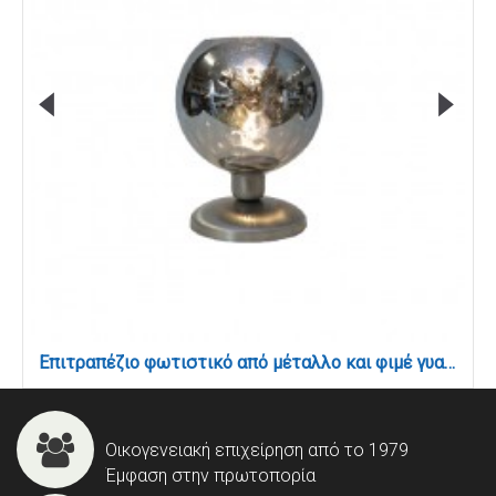
Επιτραπέζιο φωτιστικό από μέταλλο και φιμέ γυαλί 1XE27 D:30cm (3043-Fime)
Οικογενειακή επιχείρηση από το 1979
Έμφαση στην πρωτοπορία