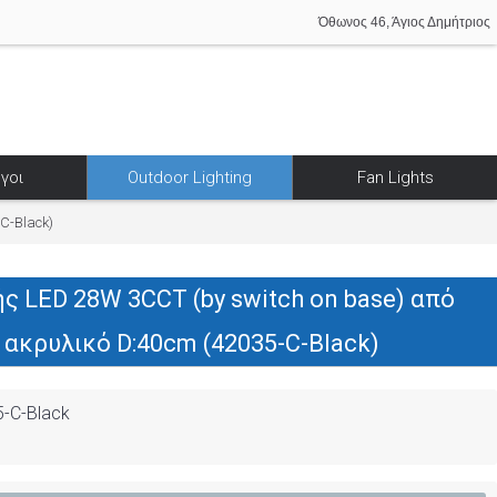
Όθωνος 46, Άγιος Δημήτριος
γοι
Outdoor Lighting
Fan Lights
C-Black)
 LED 28W 3CCT (by switch on base) από
 ακρυλικό D:40cm (42035-C-Black)
-C-Black