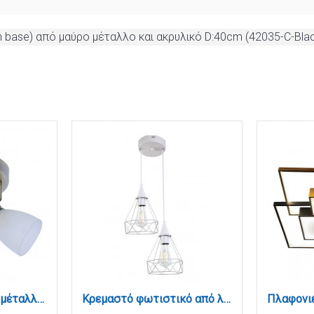
 base) από μαύρο μέταλλο και ακρυλικό D:40cm (42035-C-Bla
Επιτοίχιο σποτ από μέταλλο σε οξυντέ απόχρωση 2XE14 D:20cm (9064-2Φ-Οξυντέ)
Κρεμαστό φωτιστικό από λευκό μέταλλο 2XE27 D:20cm (4024-2-WH-ROSETTE)