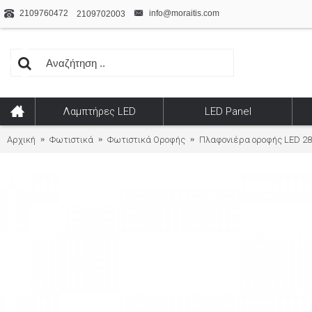
2109760472
info@moraitis.com
2109702003
Λαμπτήρες LED
LED Panel
Αρχική
Φωτιστικά
Φωτιστικά Οροφής
Πλαφονιέρα οροφής LED 28W