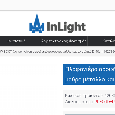
Φωτιστικά
Αρχιτεκτονικός Φωτισμός
Κατάλο
 3CCT (by switch on base) από μαύρο μέταλλο και ακρυλικό D:40cm (42035-
Πλαφονιέρα οροφής
μαύρο μέταλλο και
Κωδικός Προϊόντος:
42035
Διαθεσιμότητα:
PREORDER