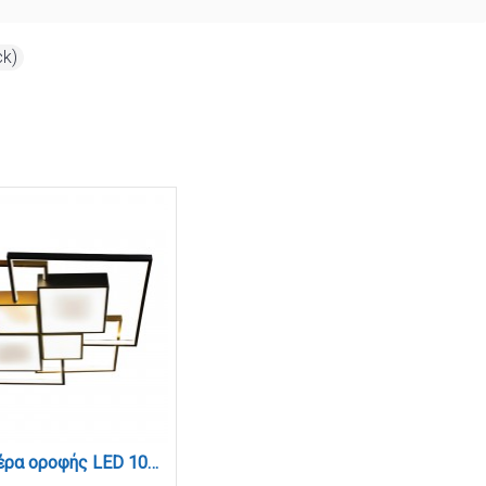
ck)
Πλαφονιέρα οροφής LED 108W 3CCT σε μαύρη και χρυσαφί απόχρωση D:70cm (6047)