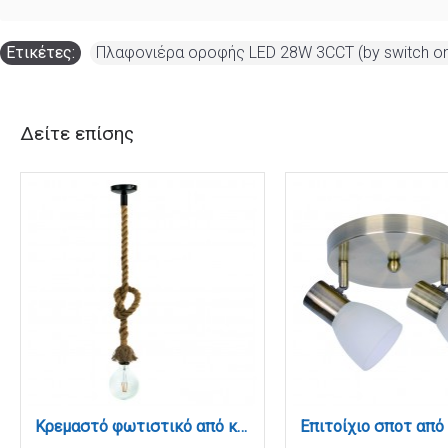
Ετικέτες:
Πλαφονιέρα οροφής LED 28W 3CCT (by switch on
Δείτε επίσης
Κρεμαστό φωτιστικό από καφέ σχοινί 1XE27 D:130cm (4381-1-BL)