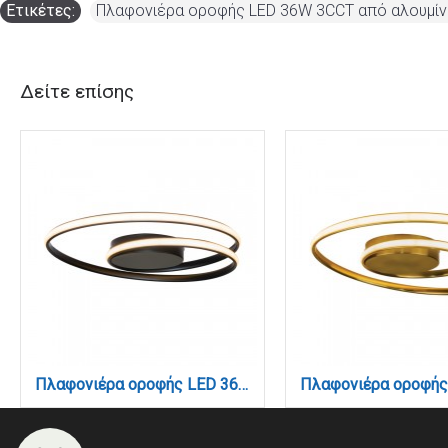
Ετικέτες:
Πλαφονιέρα οροφής LED 36W 3CCT από αλουμίν
Δείτε επίσης
Πλαφονιέρα οροφής LED 36W 3CCT από αλουμίνιο σε μαύρη απόχρωση D:55cm (42027-BL)