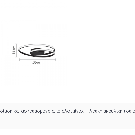
εδίαση κατασκευασμένο από αλουμίνιο. Η λευκή ακρυλική του