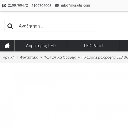
2109760472
info@moraitis.com
2109702003
Λαμπτήρες LED
LED Panel
Αρχική
Φωτιστικά
Φωτιστικά Οροφής
Πλαφονιέρα οροφής LED 36