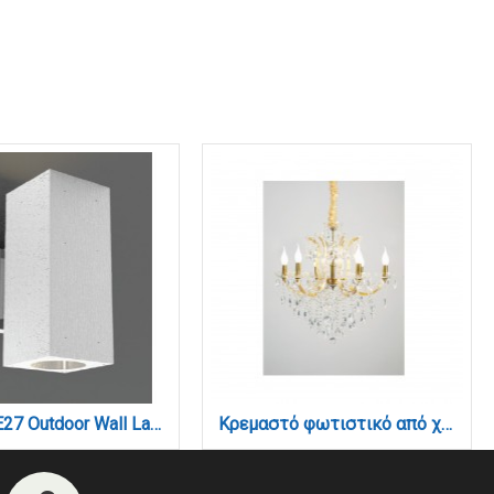
Palmyra E27 Outdoor Wall Lamp with Up and Down light White (80203924)
Κρεμαστό φωτιστικό από χρυσό μέταλλο γυαλί και κρύσταλλα 6XE14 D:70cm (5244-6-Χρυσό)