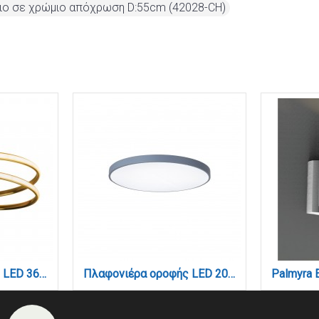
ιο σε χρώμιο απόχρωση D:55cm (42028-CH)
Πλαφονιέρα οροφής LED 36W 3CCT από αλουμίνιο σε χρυσαφί απόχρωση D:55cm (42028-GL)
Πλαφονιέρα οροφής LED 20W 3CCT (by switch on base) από γκρι μέταλλο και ακρυλικό D:30cm (42035-D-Gray)