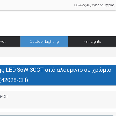
Όθωνος 46, Άγιος Δημήτριος
γοι
Outdoor Lighting
Fan Lights
ς LED 36W 3CCT από αλουμίνιο σε χρώμιο
(42028-CH)
8-CH