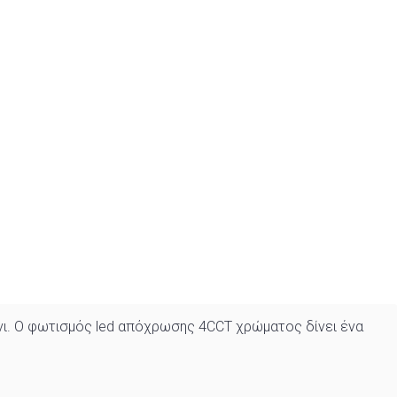
άνι. Ο φωτισμός led απόχρωσης 4CCT χρώματος δίνει ένα