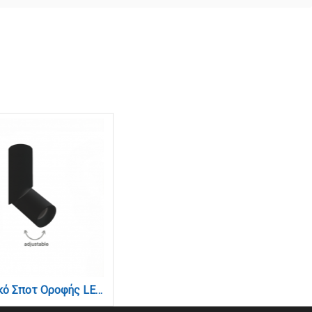
Φωτιστικό Σποτ Οροφής LED 12W, 3CCT, Μαύρο, 36° D:5x16,5cm (9091-Black)