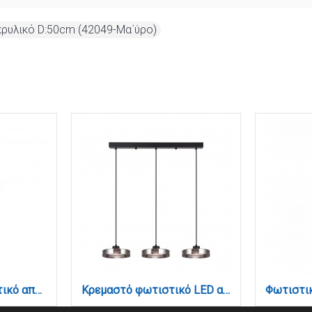
ρυλικό D:50cm (42049-Μα΄ύρο)
Επιτραπέζιο φωτιστικό από μέταλλο και φιμέ γυαλί 1XE27 D:30cm (3043-Fime)
Κρεμαστό φωτιστικό LED απο μαύρο μέταλλο και φιμέ γυαλί, 70x200cm, 3CCT (Θερμό- Φυσικό- Ψυχρό Φως), Φωτεινότητα 3960LMκαι 3x12W (4075-3R-Black/Smoky)