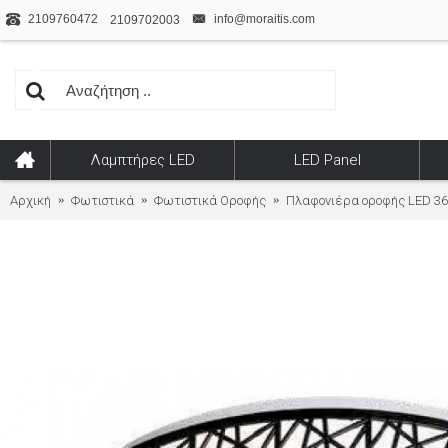
2109760472
info@moraitis.com
2109702003
Λαμπτήρες LED
LED Panel
Αρχική
Φωτιστικά
Φωτιστικά Οροφής
Πλαφονιέρα οροφής LED 36W