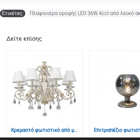
Ετικέτες:
Πλαφονιέρα οροφής LED 36W 4cct από λευκό ακ
Δείτε επίσης
Κρεμαστό φωτιστικό από μπεζ μέταλλο κρύσταλλα και υφασμάτινο καπέλο 8XE14 D:75cm (5276-8)