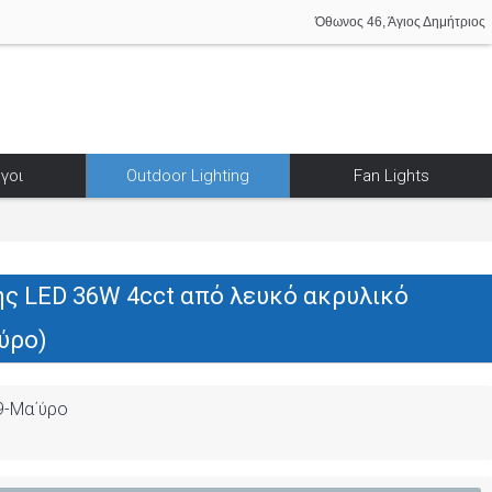
Όθωνος 46, Άγιος Δημήτριος
γοι
Outdoor Lighting
Fan Lights
ς LED 36W 4cct από λευκό ακρυλικό
ύρο)
9-Μα΄ύρο