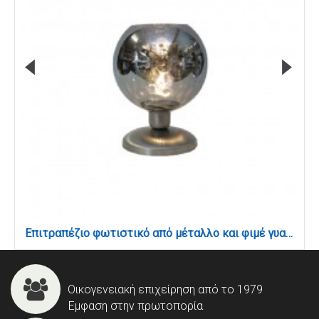
Επιτραπέζιο φωτιστικό από μέταλλο και φιμέ γυαλί 1XE27 D:30cm (3043-Fime)
Οικογενειακή επιχείρηση από το 1979
Έμφαση στην πρωτοπορία