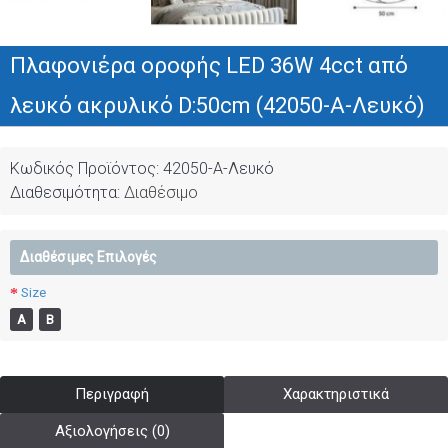
Πλαφονιέρα οροφής LED 36W 4cct από
λευκό ακρυλικό D:50cm (42050-Α-Λευκό)
Κωδικός Προϊόντος:
42050-Α-Λευκό
Διαθεσιμότητα:
Διαθέσιμο
Διαθέσιμες Επιλογές
Size
Α
Β
Περιγραφή
Χαρακτηριστικά
Αξιολογήσεις (0)