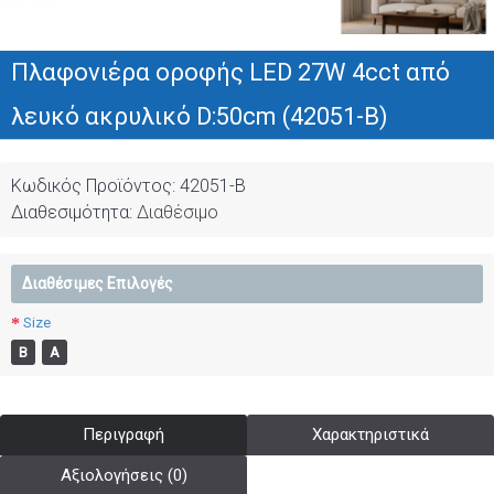
Πλαφονιέρα οροφής LED 27W 4cct από
λευκό ακρυλικό D:50cm (42051-B)
Κωδικός Προϊόντος:
42051-B
Διαθεσιμότητα:
Διαθέσιμο
Διαθέσιμες Επιλογές
Size
Β
Α
Περιγραφή
Χαρακτηριστικά
Αξιολογήσεις (0)