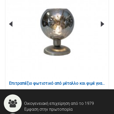
Επιτραπέζιο φωτιστικό από μέταλλο και φιμέ γυαλί 1XE27 D:30cm (3043-Fime)
Οικογενειακή επιχείρηση από το 1979
Έμφαση στην πρωτοπορία