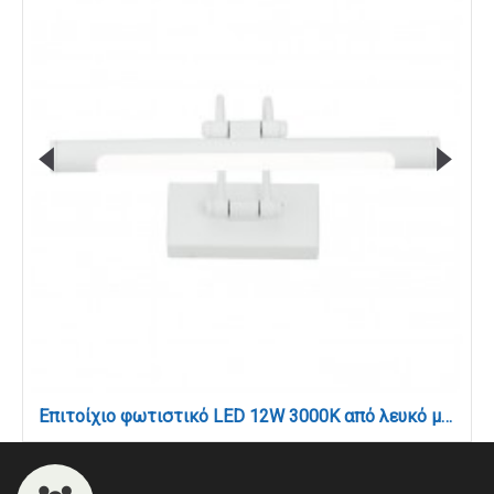
Επιτοίχιο φωτιστικό LED 12W 3000K από λευκό μέταλλο και ακρυλικό D:60cm (1044-Α-Λευκό)