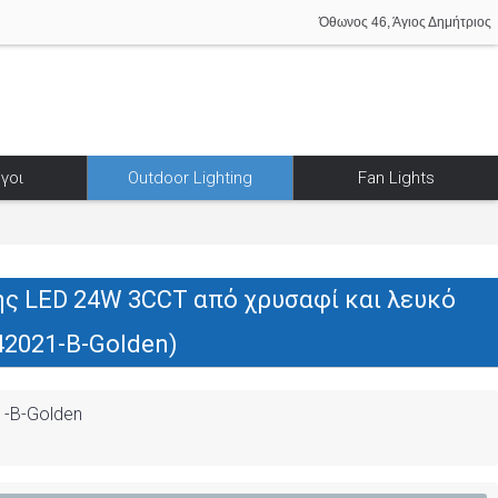
Όθωνος 46, Άγιος Δημήτριος
γοι
Outdoor Lighting
Fan Lights
ς LED 24W 3CCT από χρυσαφί και λευκό
42021-B-Golden)
1-B-Golden