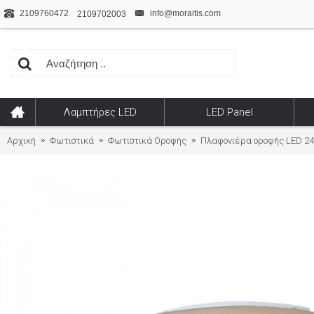
2109760472
info@moraitis.com
2109702003
Λαμπτήρες LED
LED Panel
Αρχική
Φωτιστικά
Φωτιστικά Οροφής
Πλαφονιέρα οροφής LED 24W