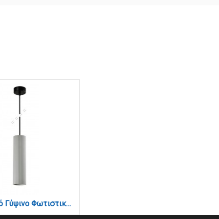
Κρεμαστό Γύψινο Φωτιστικό GU10, Γκρι, D: 29,5x7,7cm (4064-Gray)