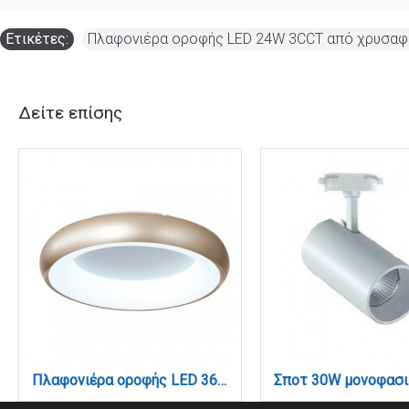
Ετικέτες:
Πλαφονιέρα οροφής LED 24W 3CCT από χρυσαφί 
Δείτε επίσης
Πλαφονιέρα οροφής LED 36W 3CCT από χρυσαφί και λευκό ακρυλικό D:60cm (42021-A-Golden)