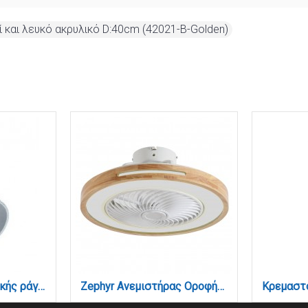
και λευκό ακρυλικό D:40cm (42021-B-Golden)
Σποτ 30W μονοφασικής ράγας σε λεύκο χρώμα (T1-05600-White)
Zephyr Ανεμιστήρας Οροφής LED με App Control & 3CCT | Wood & Λευκό (101000940)