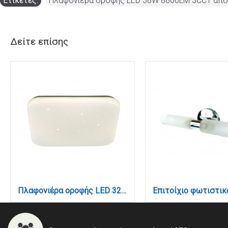
Ετικέτες:
Πλαφονιέρα οροφής LED 38W 8800LM 3CCT από μ
Δείτε επίσης
Πλαφονιέρα οροφής LED 32W 4000K από λευκό ακρυλικό D:43,5cm (42163-B-Λευκό)