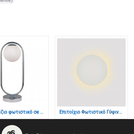
white)
Επιτραπέζιο φωτιστικό σε χρώμιο απόχρωση και λευκή οπαλίνα 1XG9 D:40cm (3017-CH)
Επιτοίχιο Φωτιστικό Γύψινο Λευκό LED 8W 3000K – Backlight 25 cm (43052-White)