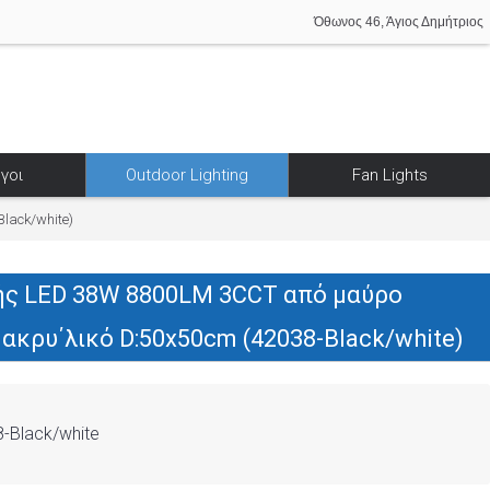
Όθωνος 46, Άγιος Δημήτριος
γοι
Outdoor Lighting
Fan Lights
lack/white)
ς LED 38W 8800LM 3CCT από μαύρo
 ακρυ΄λικό D:50x50cm (42038-Black/white)
-Black/white