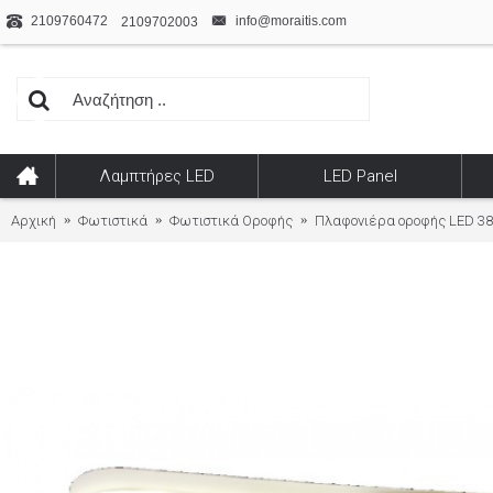
2109760472
info@moraitis.com
2109702003
Λαμπτήρες LED
LED Panel
Αρχική
Φωτιστικά
Φωτιστικά Οροφής
Πλαφονιέρα οροφής LED 38W