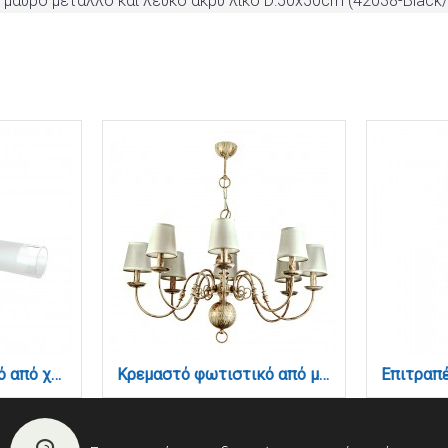
αύρo μέταλλο και λευκό ακρυ΄λικό D:50x50cm (42038-Black/
Επιτοίχιο φωτιστικό από χρώμιο μέταλλο και αμμοβολή γυαλί 2XG9 D:31,5cm (1039-Χρώμιο)
Κρεμαστό φωτιστικό από μέταλλο σε λευκή πατίνα 8XE14 D:83cm (5311-8)